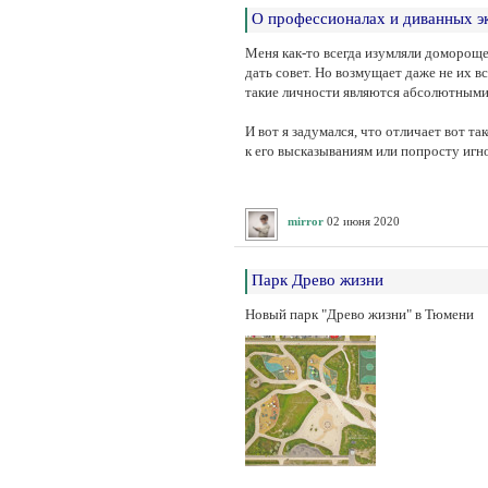
О профессионалах и диванных э
Меня как-то всегда изумляли домороще
дать совет. Но возмущает даже не их в
такие личности являются абсолютными
И вот я задумался, что отличает вот т
к его высказываниям или попросту игн
mirror
02 июня 2020
Парк Древо жизни
Новый парк "Древо жизни" в Тюмени