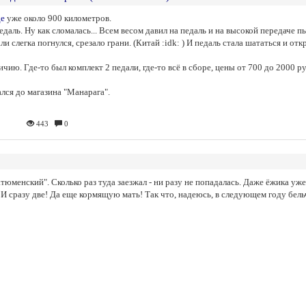
де
уже около 900 километров.
даль. Ну как сломалась... Всем весом давил на педаль и на высокой передаче пы
и слегка погнулся, срезало грани. (Китай :idk: ) И педаль стала шататься и от
ичию. Где-то был комплект 2 педали, где-то всё в сборе, цены от 700 до 2000 
лся до магазина "Манарага".
443
0
тюменский". Сколько раз туда заезжал - ни разу не попадалась. Даже ёжика уже
 И сразу две! Да еще кормящую мать! Так что, надеюсь, в следующем году бел