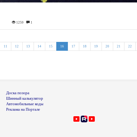
1259
1
11
12
13
14
15
16
17
18
19
20
21
22
Доска позора
Шинный калькулятор
Автомобильные коды
Реклама на Портале