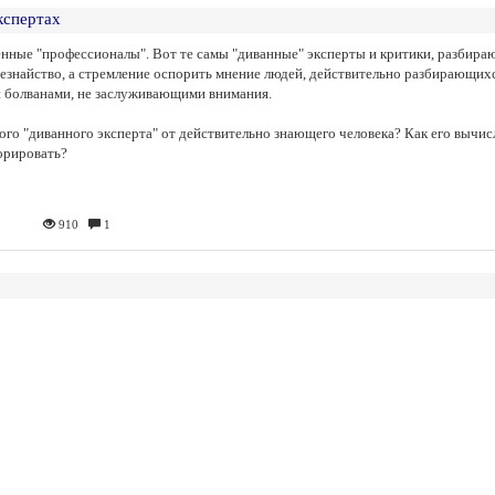
кспертах
нные "профессионалы". Вот те самы "диванные" эксперты и критики, разбираю
сезнайство, а стремление оспорить мнение людей, действительно разбирающихс
 болванами, не заслуживающими внимания.
акого "диванного эксперта" от действительно знающего человека? Как его вычи
орировать?
910
1