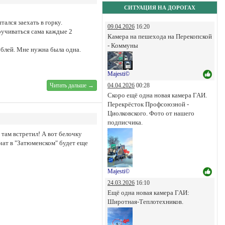
СИТУАЦИЯ НА ДОРОГАХ
тался заехать в горку.
09.04.2026
16:20
кручиваться сама каждые 2
Камера на пешехода на Перекопской
- Коммуны
рублей. Мне нужна была одна.
Majesti©
04.04.2026
00:28
Читать дальше →
Скоро ещё одна новая камера ГАИ.
Перекрёсток Профсоюзной -
Циолковского. Фото от нашего
подписчика.
 там встретил! А вот белочку
ьчат в "Затюменском" будет еще
Majesti©
24.03.2026
16:10
Ещё одна новая камера ГАИ:
Широтная-Теплотехников.