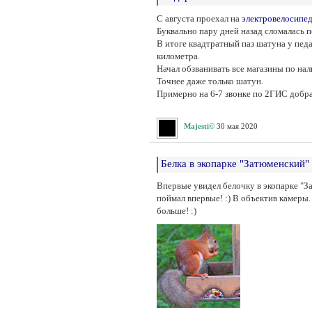
С августа проехал на
электровелосипе
Буквально пару дней назад сломалась пе
В итоге квадтратный паз шатуна у педал
километра.
Начал обзванивать все магазины по нал
Точнее даже только шатун.
Примерно на 6-7 звонке по 2ГИС добра
Majesti©
30 мая 2020
Белка в экопарке "Затюменский"
Впервые увидел белочку в экопарке "За
поймал впервые! :) В объектив камеры.
больше! :)