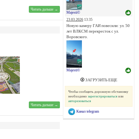
Читать дальше →
Majesti©
23.03.2026
13:35
Новую камеру ГАИ повесили: ул. 50
лет ВЛКСМ перекресток с ул.
Воровского.
Majesti©
ЗАГРУЗИТЬ ЕЩЕ
Чтобы сообщить дорожную обстановку
необходимо
зарегистрироваться
или
авторизоваться
Читать дальше →
Канал telegram