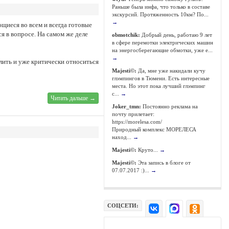
Раньше была инфа, что только в составе
экскурсий. Протяженность 10км? По...
→
щиеся во всем и всегда готовые
я в вопросе. На самом же деле
obmotchik:
Добрый день, работаю 9 лет
в сфере перемотки электрических машин
на энергосберегающие обмотки, уже е...
→
слить и уже критически относиться
Majesti©:
Да, мне уже накидали кучу
глэмпингов в Тюмени. Есть интересные
места. Но этот пока лучший глэмпинг
с...
→
Читать дальше →
Joker_tmn:
Постоянно реклама на
почту прилетает:
https://morelesa.com/
Природный комплекс МОРЕЛЕСА
наход...
→
Majesti©:
Круто...
→
Majesti©:
Эта запись в блоге от
07.07.2017 :)...
→
СОЦСЕТИ: