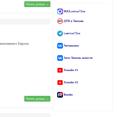
Читать дальше →
MAX.ru/car72ru
ДТП в Тюмени
t.me/car72ru
 напоминает Европу.
Авторынок
Авто Тюмень новости
Youtube #1
Youtube #2
Rutube
Читать дальше →