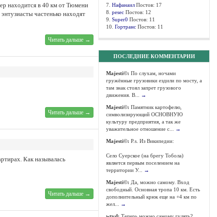
ер находится в 40 км от Тюмени
7.
Нафанаил
Постов: 17
8.
pesec
Постов: 12
 энтузиасты частенько находят
9.
Super0
Постов: 11
10.
Гортранс
Постов: 11
Читать дальше →
ПОСЛЕДНИЕ КОММЕНТАРИИ
Majesti©:
По слухам, ночами
гружённые грузовики ездили по мосту, а
там знак стоял запрет грузового
движения. В...
→
Majesti©:
Памятник картофелю,
Читать дальше →
символизирующий ОСНОВНУЮ
культуру предприятия, а так же
уважительное отношение с...
→
Majesti©:
P.s. Из Википедии:
Село Суерское (на брегу Тобола)
артирах. Как называлась
является первым поселением на
территории У...
→
Majesti©:
Да, можно самому. Вход
свободный. Основная тропа 10 км. Есть
Читать дальше →
дополнительный крюк еще на +4 км по
жел...
→
wtyd:
Теперь можно самому гулять?