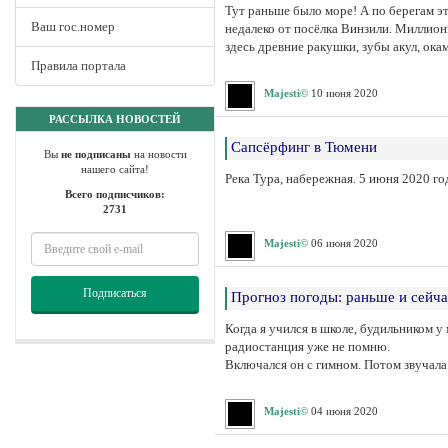
Тут раньше было море! А по берегам э
Ваш гос.номер
недалеко от посёлка Винзили. Миллион
здесь древние ракушки, зубы акул, ок
Правила портала
Majesti©
10 июня 2020
РАССЫЛКА НОВОСТЕЙ
Сапсёрфинг в Тюмени
Вы
не подписаны
на новости
нашего сайта!
Река Тура, набережная. 5 июня 2020 г
Всего подписчиков:
2731
Majesti©
06 июня 2020
Подписаться
Прогноз погоды: раньше и сейча
Когда я учился в школе, будильником у
радиостанция уже не помню.
Включался он с гимном. Потом звучала
Majesti©
04 июня 2020