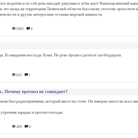
того водоёма и по сей день находят ракушки и зубы акул! Кыштырлинский карь
ы лет назад на территории Тюменской области был океан, поэтому археологи и
аменелости и другие интересные останки морской живности.
5993
0
ода. В ожидании восхода Луны. По реке прошел десяток сап-бордеров.
632
1
с. Почему прогноз не совпадает?
 меня был радиоприёмник, который висел на стене. Он наверно висел во всех кв
 утренняя зарядка и прогноз погоды.
489
0