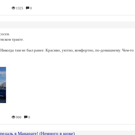
1325
0
сосен.
вском тракте.
 Никогда там не был ранее. Красиво, уютно, комфортно, по-домашнему. Чем-то
900
0
педаль в Манараге! (Немного в шоке)