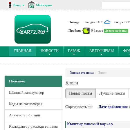
Вход
Мой гараж
Погода:
Сегодня +10°
Завтра +23
Пробки:
0 баллов
Дороги свободны
(CURRENT)
ГЛАВНАЯ
НОВОСТИ
ГАРАЖ
АВТОФИРМЫ
ФО
Главная страница
Блоги
Полезное
Блоги
Шинный калькулятор
Новые посты
Лучшие посты
Коды на госномерах
Сортировать по:
Дате добавления
Алкотестер онлайн
Кыштырлинский карьер
Калькулятор расхода топлива