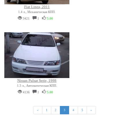
Fiat Linea, 2011
1.4 л., Механическая КПП.
3421
1
5.00
Nissan Pulsar Serie, 1998
1.5 л., Автоматическая КПП.
4136
1
5.00
«
1
2
3
4
5
»