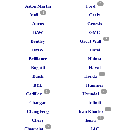
2
Aston Martin
Ford
1
Audi
Geely
Aurus
Genesis
BAW
GMC
2
Bentley
Great Wall
BMW
Hafei
Brilliance
Haima
Bugatti
Haval
1
Buick
Honda
BYD
Hummer
1
4
Cadillac
Hyundai
Changan
Infiniti
1
ChangFeng
Iran Khodro
1
Chery
Isuzu
7
Chevrolet
JAC