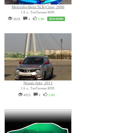
Mercedes-Benz SLK-Class, 2006
1.8 л., ТипТроник КПП.
5828
4
5.00
Дополнение
Nissan Juke, 2013
1.6 л., ТипТроник КПП.
4933
4
5.00