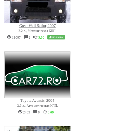
Great Wall Sailor, 2007
2.2 л., Механическая КПП.
11087
2
5.00
Дополнение
Toyota Avensis, 2004
2.0 л., Автоматическая КПП.
2433
0
5.00