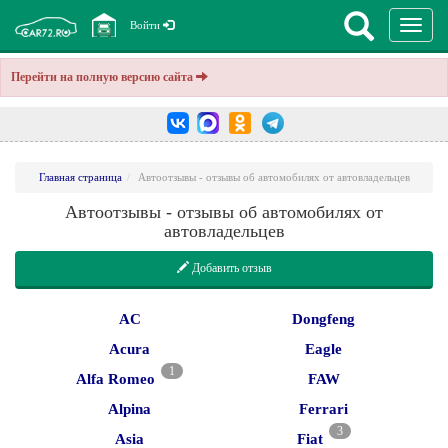
Перекл
Войти
навига
Перейти на полную версию сайта
Главная страница
Автоотзывы - отзывы об автомобилях от автовладельцев
Автоотзывы - отзывы об автомобилях от
автовладельцев
Добавить отзыв
AC
Dongfeng
Acura
Eagle
1
Alfa Romeo
FAW
Alpina
Ferrari
3
Asia
Fiat