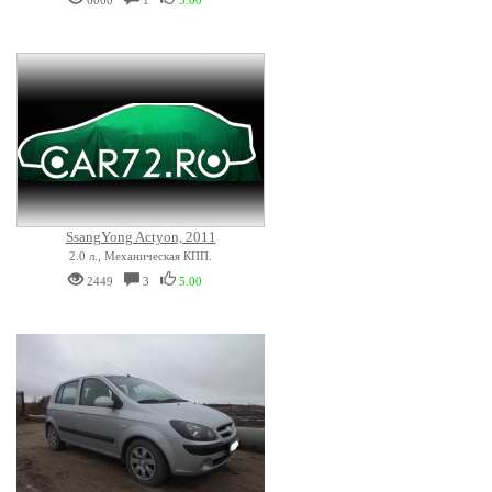
6060
1
5.00
SsangYong Actyon, 2011
2.0 л., Механическая КПП.
2449
3
5.00