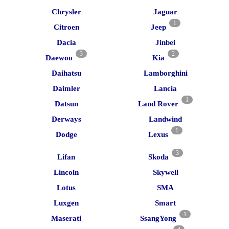
Chrysler
Jaguar
1
Citroen
Jeep
Dacia
Jinbei
3
2
Daewoo
Kia
Daihatsu
Lamborghini
Daimler
Lancia
1
Datsun
Land Rover
Derways
Landwind
1
Dodge
Lexus
3
Lifan
Skoda
Lincoln
Skywell
Lotus
SMA
Luxgen
Smart
1
Maserati
SsangYong