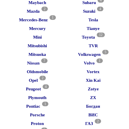
4
Maybach
Subaru
2
4
Mazda
Suzuki
1
Mercedes-Benz
Tesla
Mercury
Tianye
12
Mini
Toyota
Mitsubishi
TVR
5
Mitsuoka
Volkswagen
7
1
Nissan
Volvo
Oldsmobile
Vortex
2
Opel
Xin Kai
4
Peugeot
Zotye
Plymouth
ZX
1
Pontiac
Богдан
Porsche
ВИС
2
Proton
ГАЗ