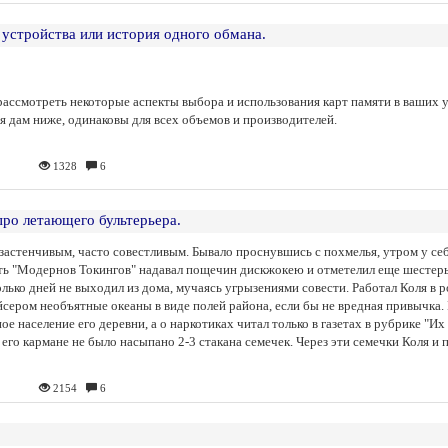
устройства или история одного обмана.
л рассмотреть некоторые аспекты выбора и использования карт памяти в ваших
я дам ниже, одинаковы для всех объемов и производителей.
1328
6
про летающего бультерьера.
астенчивым, часто совестливым. Бывало проснувшись с похмелья, утром у себя
тавить "Модернов Токингов" надавал пощечин дискжокею и отметелил еще шесте
лько дней не выходил из дома, мучаясь угрызениями совести. Работал Коля в 
сером необъятные океаны в виде полей района, если бы не вредная привычка. Н
 население его деревни, а о наркотиках читал только в газетах в рубрике "Их 
 его кармане не было насыпано 2-3 стакана семечек. Через эти семечки Коля и 
2154
6