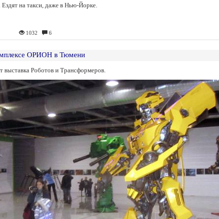
 Ездят на такси, даже в Нью-Йорке.
1032
6
комплексе ОРИОН в Тюмени
 выставка Роботов и Трансформеров.