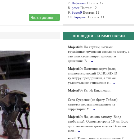
7.
Нафанаил
Постов: 17
8.
pesec
Постов: 12
9.
Super0
Постов: 11
Читать дальше →
10.
Гортранс
Постов: 11
ПОСЛЕДНИЕ КОММЕНТАРИИ
Majesti©:
По слухам, ночами
гружённые грузовики ездили по мосту, а
там знак стоял запрет грузового
движения. В...
→
Majesti©:
Памятник картофелю,
символизирующий ОСНОВНУЮ
культуру предприятия, а так же
уважительное отношение с...
→
Majesti©:
P.s. Из Википедии:
Село Суерское (на брегу Тобола)
является первым поселением на
территории У...
→
Majesti©:
Да, можно самому. Вход
свободный. Основная тропа 10 км. Есть
дополнительный крюк еще на +4 км по
жел...
→
wtyd:
Теперь можно самому гулять?