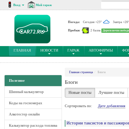
Вход
Мой гараж
Погода:
Сегодня +23°
Завтра +20
Пробки:
2 балла
Дороги почти свобод
(CURRENT)
ГЛАВНАЯ
НОВОСТИ
ГАРАЖ
АВТОФИРМЫ
ФО
Главная страница
Блоги
Полезное
Блоги
Шинный калькулятор
Новые посты
Лучшие посты
Коды на госномерах
Сортировать по:
Дате добавления
Алкотестер онлайн
Истории таксистов и пассажиров
Калькулятор расхода топлива