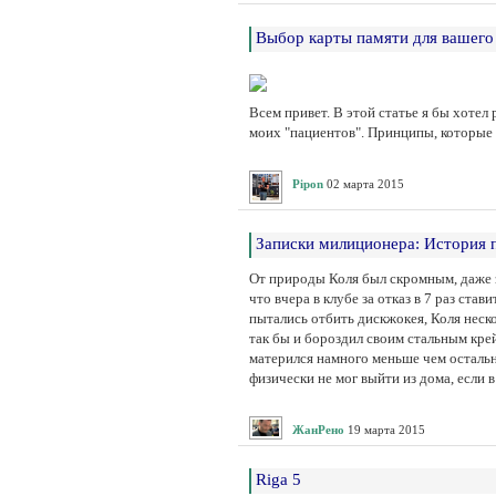
Выбор карты памяти для вашего 
Всем привет. В этой статье я бы хоте
моих "пациентов". Принципы, которые 
Pipon
02 марта 2015
Записки милиционера: История 
От природы Коля был скромным, даже з
что вчера в клубе за отказ в 7 раз с
пытались отбить дискжокея, Коля неско
так бы и бороздил своим стальным крей
матерился намного меньше чем остальное
физически не мог выйти из дома, если в
ЖанРено
19 марта 2015
Riga 5