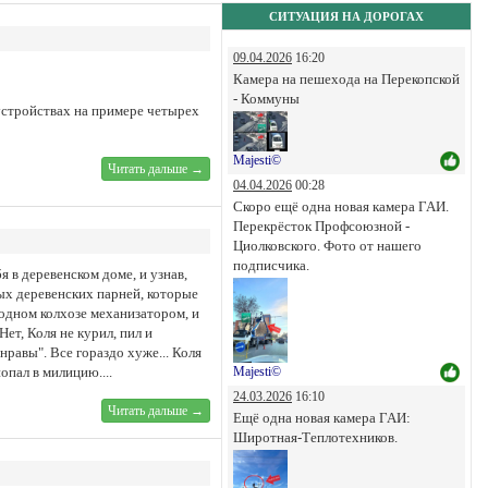
СИТУАЦИЯ НА ДОРОГАХ
09.04.2026
16:20
Камера на пешехода на Перекопской
- Коммуны
 устройствах на примере четырех
Majesti©
Читать дальше →
04.04.2026
00:28
Скоро ещё одна новая камера ГАИ.
Перекрёсток Профсоюзной -
Циолковского. Фото от нашего
подписчика.
 в деревенском доме, и узнав,
рых деревенских парней, которые
родном колхозе механизатором, и
ет, Коля не курил, пил и
нравы". Все гораздо хуже... Коля
попал в милицию....
Majesti©
24.03.2026
16:10
Читать дальше →
Ещё одна новая камера ГАИ:
Широтная-Теплотехников.