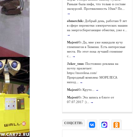
Раньше была инфа, что только в составе
экскурсий. Протяженность 10км? По...
→
obmotchik:
Добрый день, работаю 9 лет
в сфере перемотки электрических машин
на энергосберегающие обмотки, уже е...
→
Majesti©:
Да, мне уже накидали кучу
глэмпингов в Тюмени. Есть интересные
места. Но этот пока лучший глэмпинг
с...
→
Joker_tmn:
Постоянно реклама на
почту прилетает:
https://morelesa.com/
Природный комплекс МОРЕЛЕСА
наход...
→
Majesti©:
Круто...
→
Majesti©:
Эта запись в блоге от
07.07.2017 :)...
→
СОЦСЕТИ: