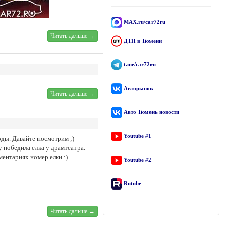
MAX.ru/car72ru
Читать дальше →
ДТП в Тюмени
t.me/car72ru
Авторынок
Читать дальше →
Авто Тюмень новости
Youtube #1
оды. Давайте посмотрим ;)
у победила елка у драмтеатра.
ментариях номер елки :)
Youtube #2
Rutube
Читать дальше →